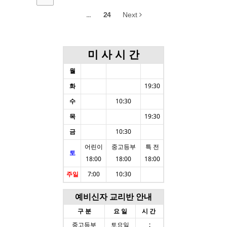
...
24
Next
미 사 시 간
월
화
19:30
수
10:30
목
19:30
금
10:30
어린이
중고등부
특 전
토
18:00
18:00
18:00
주일
7:00
10:30
예비신자 교리반 안내
구 분
요 일
시 간
중고등부
토요일
: