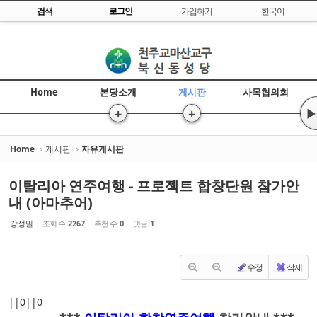
Skip to content
검색
로그인
가입하기
한국어
Sketchbook5, 스케치북5
Home
본당소개
게시판
사목협의회
+
+
▶
Sketchbook5, 스케치북5
Home
게시판
자유게시판
이탈리아 연주여행 - 프로젝트 합창단원 참가안
내 (아마추어)
강성일
조회 수
2267
추천 수
0
댓글
1
수정
삭제
||0||0