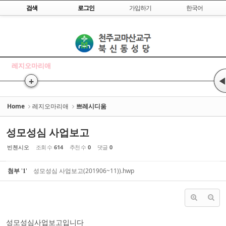
Skip to content
검색
로그인
가입하기
한국어
Sketchbook5, 스케치북5
레지오마리애
+
◀
Sketchbook5, 스케치북5
Home
레지오마리애
쁘레시디움
성모성심 사업보고
빈첸시오
조회 수
614
추천 수
0
댓글
0
첨부
'
'
성모성심 사업보고(201906~11)).hwp
1
성모성심사업보고입니다