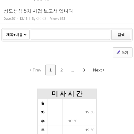
성모성심 5차 사업 보고서 입니다
Date
2014.12.13
By
아가다
Views
613
검색
쓰기
Prev
1
2
...
3
Next
미 사 시 간
월
화
19:30
수
10:30
목
19:30